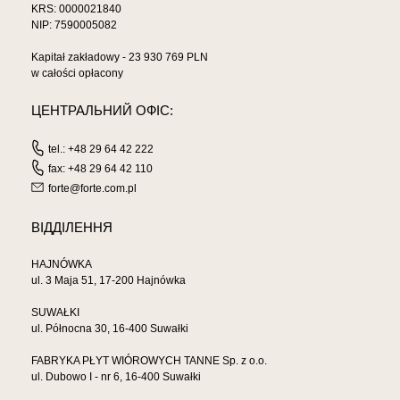
KRS: 0000021840
NIP: 7590005082
Kapitał zakładowy - 23 930 769 PLN
w całości opłacony
ЦЕНТРАЛЬНИЙ ОФІС:
tel.: +48 29 64 42 222
fax: +48 29 64 42 110
forte@forte.com.pl
ВІДДІЛЕННЯ
HAJNÓWKA
ul. 3 Maja 51, 17-200 Hajnówka
SUWAŁKI
ul. Północna 30, 16-400 Suwałki
FABRYKA PŁYT WIÓROWYCH TANNE Sp. z o.o.
ul. Dubowo I - nr 6, 16-400 Suwałki