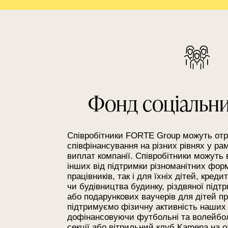
Фонд соціальни
Співробітники FORTE Group можуть отр
співфінансування на різних рівнях у р
виплат компанії. Співробітники можуть
інших від підтримки різноманітних форм
працівників, так і для їхніх дітей, кред
чи будівництва будинку, різдвяної підт
або подарункових ваучерів для дітей пр
підтримуємо фізичну активність наших 
дофінансовуючи футбольні та волейболь
секції або вітрильний клуб Kamena на оз