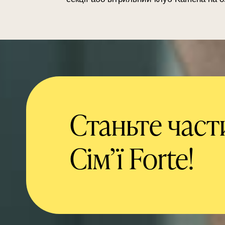
Станьте час
Сім’ї Forte!