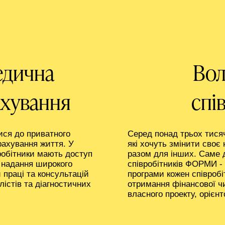
едична
Вол
ахування
спі
ся до приватного
Серед понад трьох тися
рахування життя. У
які хочуть змінити своє
робітники мають доступ
разом для інших. Саме д
е надання широкого
співробітників ФОРМИ 
 праці та консультацій
програми кожен співроб
лістів та діагностичних
отримання фінансової чи
власного проекту, орієнт