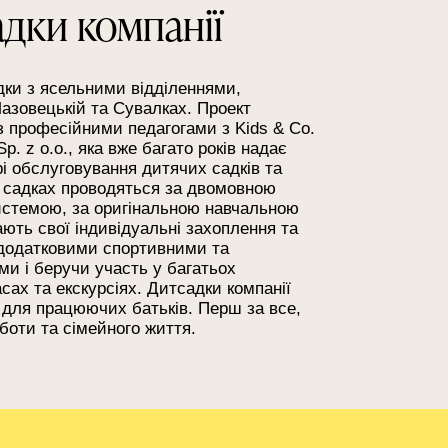
дки компанії
дки з ясельними відділеннями,
азовецькій та Сувалках. Проект
 з професійними педагогами з Kids & Co.
p. z o.o., яка вже багато років надає
рі обслуговування дитячих садків та
х садках проводяться за двомовною
истемою, за оригінальною навчальною
ють свої індивідуальні захоплення та
додатковими спортивними та
и і беручи участь у багатьох
ах та екскурсіях. Дитсадки компанії
 для працюючих батьків. Перш за все,
боти та сімейного життя.