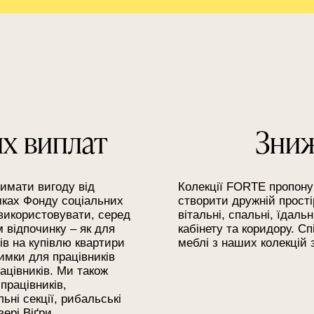
х виплат
Зниж
имати вигоду від
Колекції FORTE пропону
амках Фонду соціальних
створити дружній прості
 використовувати, серед
вітальні, спальні, їдаль
 відпочинку – як для
кабінету та коридору. 
итів на купівлю квартири
меблі з наших колекцій
римки для працівників
ацівників. Ми також
працівників,
ні секції, рибальські
ері Віґри.