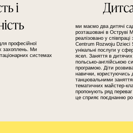
ть і
Дитса
ність
ми маємо два дитячі са
розташовані в Оструві М
реалізовано у співпраці
для професійної
Centrum Rozwoju Dzieci S
их захоплень. Ми
унікальні послуги у сфе
стаціонарних системах
ясел. Заняття в дитячи
польсько-англійською с
програмою. Діти розвива
навички, користуючись 
танцювальними заняттям
тематичних майстер-клас
пропонують ряд переваг
це сприяє поєднанню ро