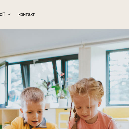
сії
контакт