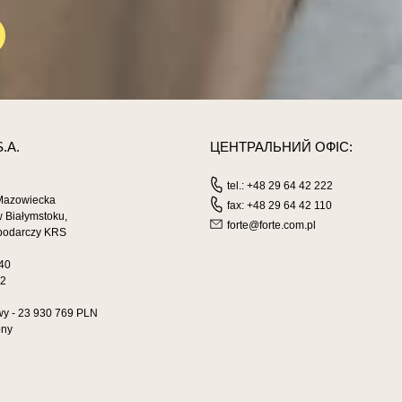
S.A.
ЦЕНТРАЛЬНИЙ ОФІС:
tel.: +48 29 64 42 222
Mazowiecka
fax: +48 29 64 42 110
 Białymstoku,
forte@forte.com.pl
spodarczy KRS
40
82
wy - 23 930 769 PLN
ony