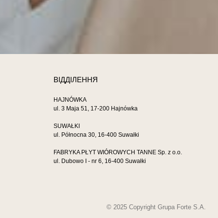
ВІДДІЛЕННЯ
HAJNÓWKA
ul. 3 Maja 51, 17-200 Hajnówka
SUWAŁKI
ul. Północna 30, 16-400 Suwałki
FABRYKA PŁYT WIÓROWYCH TANNE Sp. z o.o.
ul. Dubowo I - nr 6, 16-400 Suwałki
© 2025 Copyright Grupa Forte S.A.