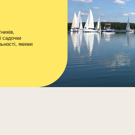
тників,
і садочки
льності, якими