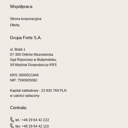
Współpraca
Strona korporacyjna
Oferta
Grupa Forte S.A.
ul. Biała 1
07-300 Ostrów Mazowiecka
Sąd Rejonowy w Białymstoku,
XII Wydział Gospodarczy KRS
KRS: 0000021840
NIP: 7590005082
Kapitał zakładowy - 23 930 769 PLN
w całości opłacony
Centrala:
tel.: +48 29 64 42 222
fax: +48 29 64 42 110