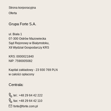
Strona korporacyjna
Oferta
Grupa Forte S.A.
ul. Biała 1
07-300 Ostrów Mazowiecka
Sąd Rejonowy w Białymstoku,
XII Wydział Gospodarczy KRS
KRS: 0000021840
NIP: 7590005082
Kapitał zakładowy - 23 930 769 PLN
w całości opłacony
Centrala:
tel.: +48 29 64 42 222
fax: +48 29 64 42 110
forte@forte.com.pl